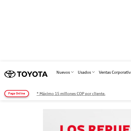
Saltar
al
Nuevos
Usados
Ventas Corporativ
contenido
* Máximo 15 millones COP por cliente.
Paga Online