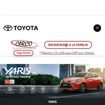
Saltar
al
contenido
BIENVENID@ A LA FAMILIA
* Máximo 15 millones COP por cliente.
Paga Online