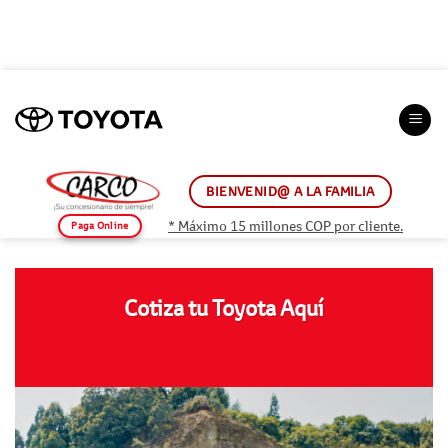
Saltar
al
contenido
BIENVENID@ A LA FAMILIA
* Máximo 15 millones COP por cliente.
Paga Online
Cotiza tu Toyota Aquí