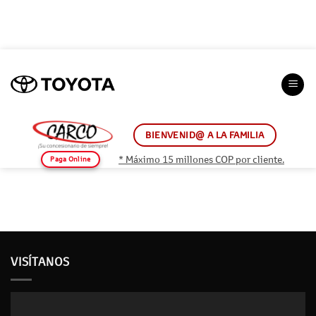
Saltar
al
contenido
BIENVENID@ A LA FAMILIA
* Máximo 15 millones COP por cliente.
Paga Online
VISÍTANOS