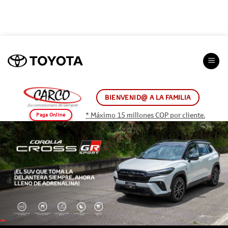
Saltar
al
contenido
BIENVENID@ A LA FAMILIA
* Máximo 15 millones COP por cliente.
Paga Online