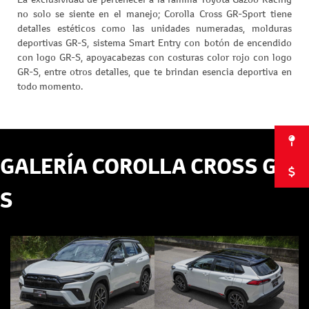
no solo se siente en el manejo; Corolla Cross GR-Sport tiene
detalles estéticos como las unidades numeradas, molduras
deportivas GR-S, sistema Smart Entry con botón de encendido
con logo GR-S, apoyacabezas con costuras color rojo con logo
GR-S, entre otros detalles, que te brindan esencia deportiva en
todo momento.
GALERÍA COROLLA CROSS GR-
S