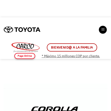
Saltar
al
contenido
BIENVENID@ A LA FAMILIA
* Máximo 15 millones COP por cliente.
Paga Online