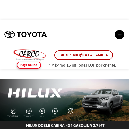
Saltar
al
contenido
BIENVENID@ A LA FAMILIA
* Máximo 15 millones COP por cliente.
Paga Online