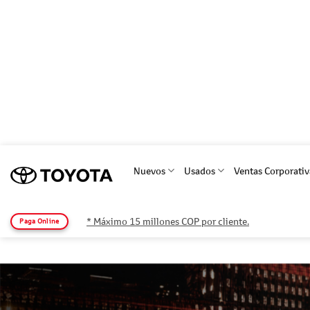
Saltar
al
Nuevos
Usados
Ventas Corporativ
contenido
* Máximo 15 millones COP por cliente.
Paga Online