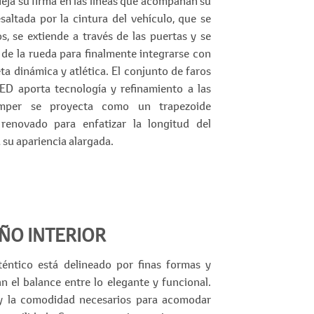
fleja su firma en las líneas que acompañan su
esaltada por la cintura del vehículo, que se
os, se extiende a través de las puertas y se
 de la rueda para finalmente integrarse con
eta dinámica y atlética. El conjunto de faros
LED aporta tecnología y refinamiento a las
bumper se proyecta como un trapezoide
renovado para enfatizar la longitud del
a su apariencia alargada.
ÑO INTERIOR
éntico está delineado por finas formas y
n el balance entre lo elegante y funcional.
y la comodidad necesarios para acomodar